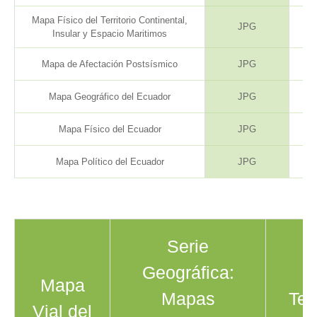
Mapa Físico del Territorio Continental,
JPG
20
Insular y Espacio Maritimos
Mapa de Afectación Postsísmico
JPG
20
Mapa Geográfico del Ecuador
JPG
20
Mapa Físico del Ecuador
JPG
20
Mapa Político del Ecuador
JPG
20
Serie
Geográfica:
M
Mapa
Mapas
Tem
Vial del